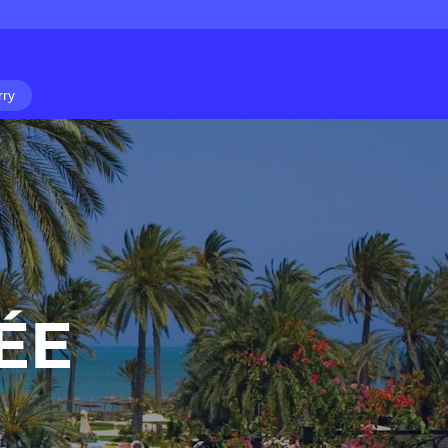
rry
ÉE