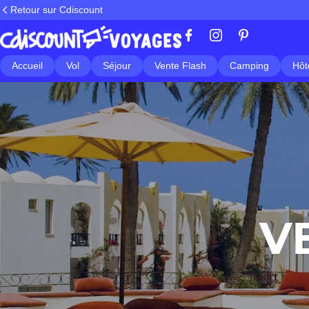
Retour sur Cdiscount
Accueil
Vol
Séjour
Vente Flash
Camping
Hôt
V