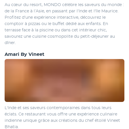
Au cœur du resort, MONDO célèbre les saveurs du monde : 
de la France à l’Asie, en passant par l’Inde et l'île Maurice. 
Profitez d’une expérience interactive, découvrez le 
comptoir à pizzas ou le buffet dédié aux enfants. En 
terrasse face à la piscine ou dans cet intérieur chic, 
savourez une cuisine cosmopolite du petit-déjeuner au 
dîner.
Amari By Vineet
L'Inde et ses saveurs contemporaines dans tous leurs 
éclats. Ce restaurant vous offre une expérience culinaire 
indienne unique grâce aux créations du chef étoilé Vineet 
Bhatia.