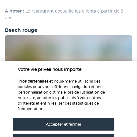
A noter :
 Le restaurant accueille les clients à partir de 8 
ans.
Beach rouge
Votre vie privée nous importe
Nos partenaires
et nous-même utilisons des
cookies pour vous offrir une navigation et une
Ambiance décontractée et vue envoutante sur l’une des 
personnalisation optimale lors de l'utilisation de
plus belles plages de l’ile Maurice : Beach rouge est 
notre site, adapter les publicités à vos centres
l’endroit idéal pour déjeuner ou siroter un cocktail. 
d'intérêts et enfin réaliser des statistiques de
Restaurant de plage le jour, lieu animé à la nuit tombée : 
fréquentation.
on vient ici pour le plaisir des papilles et celui de la fête.
Accepter et fermer
The Mixologist