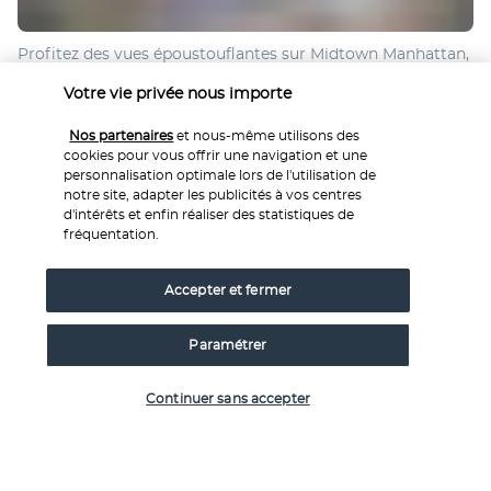
Profitez des vues époustouflantes sur Midtown Manhattan, 
y compris l'Empire State Building et le Chrysler Building, 
Votre vie privée nous importe
depuis le Vintage Green Rooftop. Avec son mélange 
d'esthétique vintage et de commodités modernes, cet 
Nos partenaires
et nous-même utilisons des
espace élégant est parfait pour des cocktails en soirée, des 
cookies pour vous offrir une navigation et une
rassemblements sociaux et des événements d'affaires.
personnalisation optimale lors de l'utilisation de
notre site, adapter les publicités à vos centres
d'intérêts et enfin réaliser des statistiques de
Plus de détails
fréquentation.
Accepter et fermer
Activités & Lifestyle
Paramétrer
Entre deux excursions new-yorkaises, rien de tel que de se 
Vérifier les disponibilités
dépenser à la salle de sport. L'hôtel abrite une salle équipée 
Continuer sans accepter
de machines ainsi que d'accessoires de fitness afin de 
rester en forme lors de votre séjour.
Érigé dans l'Upper East Side, le Shelburne Sonesta New 