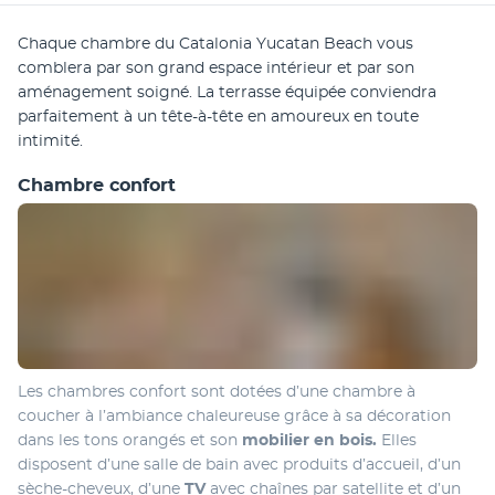
Chaque chambre du Catalonia Yucatan Beach vous 
comblera par son grand espace intérieur et par son 
aménagement soigné. La terrasse équipée conviendra 
parfaitement à un tête-à-tête en amoureux en toute 
intimité.
Chambre confort
Les chambres confort sont dotées d’une chambre à 
coucher à l’ambiance chaleureuse grâce à sa décoration 
dans les tons orangés et son 
mobilier en bois.
 Elles 
disposent d’une salle de bain avec produits d’accueil, d’un 
sèche-cheveux, d’une 
TV
 avec chaînes par satellite et d’un 