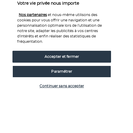
Votre vie privée nous importe
la piscine.
Entre les longues heures de bronzage et de farniente, 
Nos partenaires
et nous-même utilisons des
l'établissement vous invite à vivre l'instant à travers ses 
cookies pour vous offrir une navigation et une
animations. De jour comme de nuit, l'équipe sur place vous 
personnalisation optimale lors de l'utilisation de
notre site, adapter les publicités à vos centres
réserve de belles surprises, sportives ou plus animées. Les 
d'intérêts et enfin réaliser des statistiques de
activités nautiques comme le stand-up paddle et la voile 
fréquentation.
sont tout aussi agréables. Et pour vous détendre, vous 
pouvez vous rendre au spa pour plonger dans la piscine 
Accepter et fermer
intérieure à remous ou opter pour un massage caribéen.
Plus de détails
Paramétrer
Vérifier les disponibilités
Continuer sans accepter
Découvrir la destination
Informations utiles