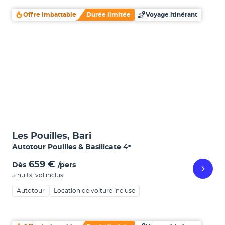
Offre imbattable
Durée limitée
Voyage itinérant
Les Pouilles, Bari
Autotour Pouilles & Basilicate
4
*
659 €
Dès
/pers
5 nuits
,
vol inclus
Autotour
Location de voiture incluse