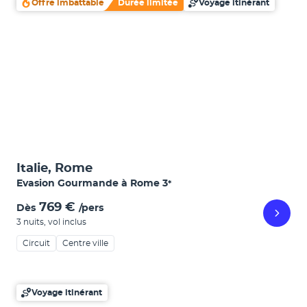
Offre imbattable
Durée limitée
Voyage itinérant
Italie, Rome
Evasion Gourmande à Rome
3
*
769 €
Dès
/pers
3 nuits
,
vol inclus
Circuit
Centre ville
Voyage itinérant