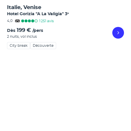
Italie, Venise
Hotel Gorizia "A La Valigia"
3
*
4,0
1 251
avis
199 €
Dès
/pers
2 nuits
,
vol inclus
City break
Découverte