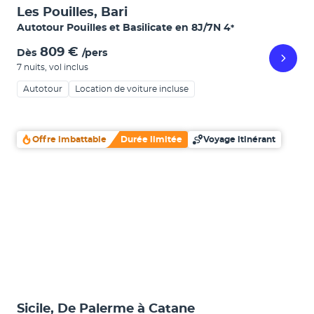
Les Pouilles, Bari
Autotour Pouilles et Basilicate en 8J/7N
4
*
809 €
Dès
/pers
7 nuits
,
vol inclus
Autotour
Location de voiture incluse
Offre imbattable
Durée limitée
Voyage itinérant
Sicile, De Palerme à Catane