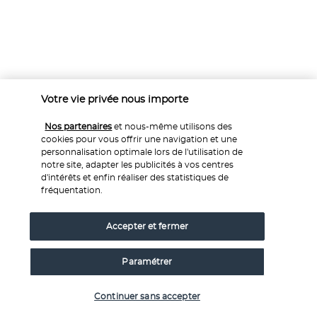
Italie, Rome
Votre vie privée nous importe
Roma Luxus Hotel
5
*
Nos partenaires
et nous-même utilisons des
4,0
441
avis
cookies pour vous offrir une navigation et une
personnalisation optimale lors de l'utilisation de
349 €
Dès
/pers
notre site, adapter les publicités à vos centres
2 nuits
,
vol inclus
d'intérêts et enfin réaliser des statistiques de
fréquentation.
Premium
Centre ville
Accepter et fermer
Paramétrer
Continuer sans accepter