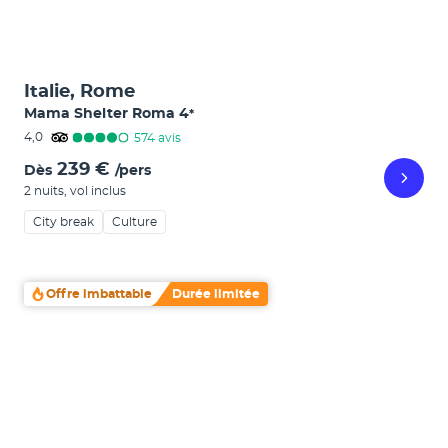
Italie, Rome
Mama Shelter Roma
4
*
4,0
574
avis
239 €
Dès
/pers
2 nuits
,
vol inclus
City break
Culture
Offre imbattable
Durée limitée