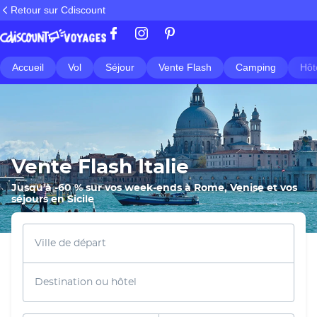
Retour sur Cdiscount
Accueil
Vol
Séjour
Vente Flash
Camping
Hôt
Vente Flash Italie
Jusqu'à -60 % sur vos week-ends à Rome, Venise et vos
séjours en Sicile
Ville de départ
Destination ou hôtel