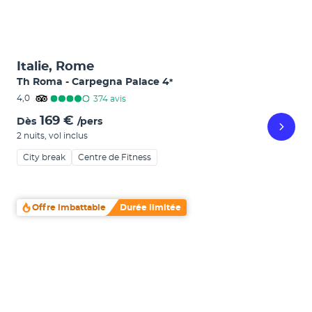
Italie, Rome
Th Roma - Carpegna Palace
4
*
4,0
374
avis
169 €
Dès
/pers
2 nuits
,
vol inclus
City break
Centre de Fitness
Offre imbattable
Durée limitée