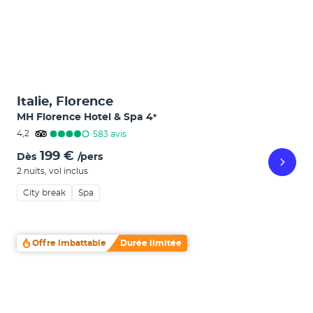
Italie, Florence
MH Florence Hotel & Spa
4
*
4,2
583
avis
199 €
Dès
/pers
2 nuits
,
vol inclus
City break
Spa
Offre imbattable
Durée limitée