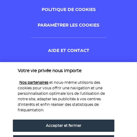
POLITIQUE DE COOKIES
PARAMÉTRER LES COOKIES
AIDE ET CONTACT
ANNULER MA RÉSERVATION
Votre vie privée nous importe
Nos partenaires
et nous-même utilisons des
GARANTIE DU MEILLEUR PRIX
cookies pour vous offrir une navigation et une
personnalisation optimale lors de l'utilisation de
notre site, adapter les publicités à vos centres
d'intérêts et enfin réaliser des statistiques de
fréquentation.
Site édité par PerfectStay.com en partenariat avec Cdiscount. Les
Accepter et fermer
ventes sont réalisées par PerfectStay.com