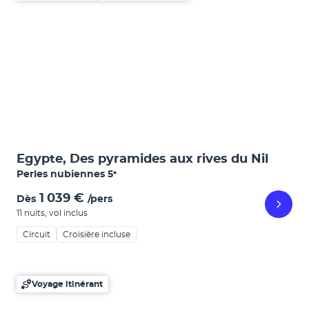
Egypte, Des pyramides aux rives du Nil
Perles nubiennes
5
*
1 039 €
Dès
/pers
11 nuits
,
vol inclus
Circuit
Croisière incluse
Voyage itinérant