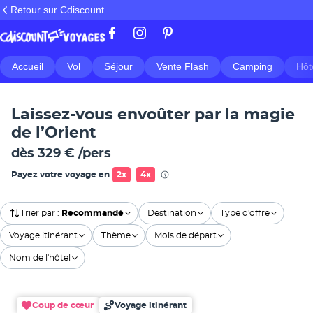
Retour sur Cdiscount
Accueil
Vol
Séjour
Vente Flash
Camping
Hôt
Laissez-vous envoûter par la magie
de l’Orient
dès
329 €
/pers
Payez votre voyage en
2x
4x
Trier par
:
Recommandé
Destination
Type d'offre
Voyage itinérant
Thème
Mois de départ
Nom de l'hôtel
Coup de cœur
Voyage itinérant