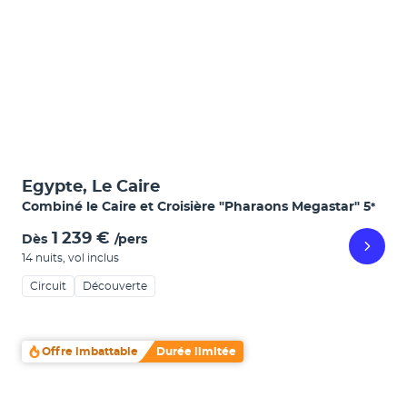
Egypte, Le Caire
Combiné le Caire et Croisière "Pharaons Megastar"
5
*
1 239 €
Dès
/pers
14 nuits
,
vol inclus
Circuit
Découverte
Offre imbattable
Durée limitée