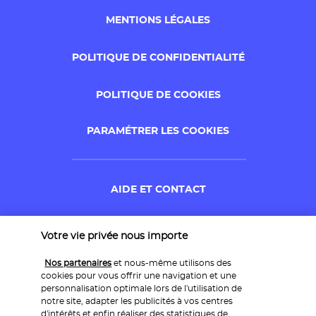
MENTIONS LÉGALES
POLITIQUE DE CONFIDENTIALITÉ
POLITIQUE DE COOKIES
PARAMÉTRER LES COOKIES
AIDE ET CONTACT
ANNULER MA RÉSERVATION
Votre vie privée nous importe
Nos partenaires
et nous-même utilisons des
GARANTIE DU MEILLEUR PRIX
cookies pour vous offrir une navigation et une
personnalisation optimale lors de l'utilisation de
notre site, adapter les publicités à vos centres
d'intérêts et enfin réaliser des statistiques de