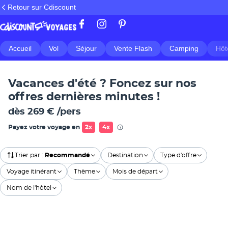
Retour sur Cdiscount
Accueil
Vol
Séjour
Vente Flash
Camping
Hôt
Vacances d'été ? Foncez sur nos
offres dernières minutes !
dès
269 €
/pers
Payez votre voyage en
2x
4x
Trier par
:
Recommandé
Destination
Type d'offre
Voyage itinérant
Thème
Mois de départ
Nom de l'hôtel