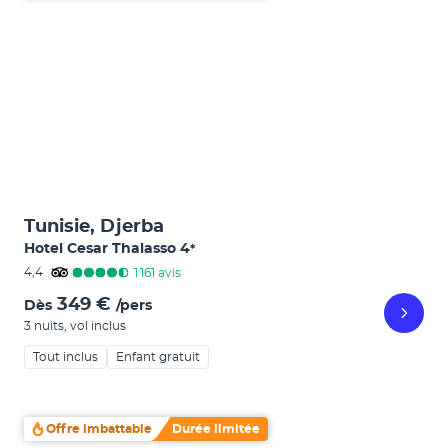
Tunisie, Djerba
Hotel Cesar Thalasso
4
*
4,4
1 161
avis
349 €
Dès
/pers
3 nuits
,
vol inclus
Tout inclus
Enfant gratuit
Offre imbattable
Durée limitée