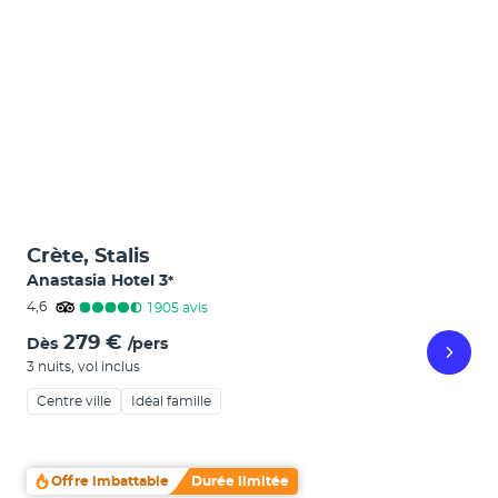
Crète, Stalis
Anastasia Hotel
3
*
4,6
1 905
avis
279 €
Dès
/pers
3 nuits
,
vol inclus
Centre ville
Idéal famille
Offre imbattable
Durée limitée