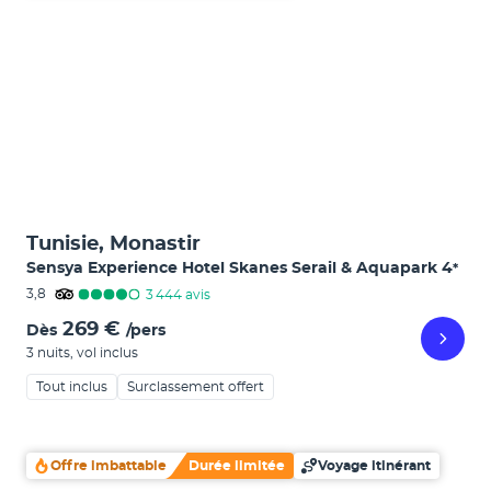
Tunisie, Monastir
Sensya Experience Hotel Skanes Serail & Aquapark
4
*
3,8
3 444
avis
269 €
Dès
/pers
3 nuits
,
vol inclus
Tout inclus
Surclassement offert
Offre imbattable
Durée limitée
Voyage itinérant